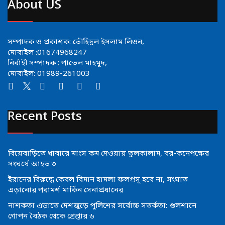
About US
সম্পাদক ও প্রকাশক: তৌহিদুল ইসলাম লিওন,
মোবাইল :01674968247
নির্বাহী সম্পাদক : পাভেল মাহমুদ,
মোবাইল: 01989-261003
Recent Posts
বিয়েবাড়িতে খাবারে মাংস কম দেওয়ায় তুলকালাম, বর-কনেপক্ষের
সংঘর্ষে আহত ৩
ইরানের বিরুদ্ধে কেবল বিমান হামলা ফলপ্রসূ হবে না, সংঘাত
এড়ানোর পরামর্শ মার্কিন সেনাপ্রধানের
নাশকতা এড়াতে দেশজুড়ে পুলিশের সর্বোচ্চ সতর্কতা: গুলশানে
গোপন বৈঠক থেকে গ্রেপ্তার ৬