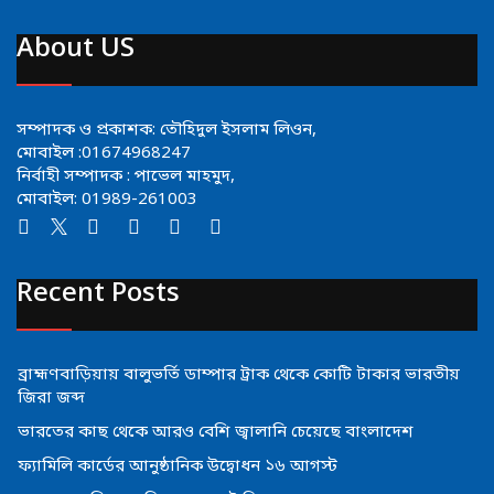
About US
সম্পাদক ও প্রকাশক: তৌহিদুল ইসলাম লিওন,
মোবাইল :01674968247
নির্বাহী সম্পাদক : পাভেল মাহমুদ,
মোবাইল: 01989-261003
Recent Posts
ব্রাহ্মণবাড়িয়ায় বালুভর্তি ডাম্পার ট্রাক থেকে কোটি টাকার ভারতীয়
জিরা জব্দ
ভারতের কাছ থেকে আরও বেশি জ্বালানি চেয়েছে বাংলাদেশ
ফ্যামিলি কার্ডের আনুষ্ঠানিক উদ্বোধন ১৬ আগস্ট