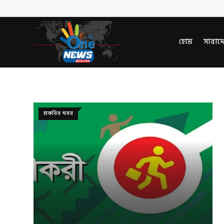
হোম
সারাদ
চাকরির খবর