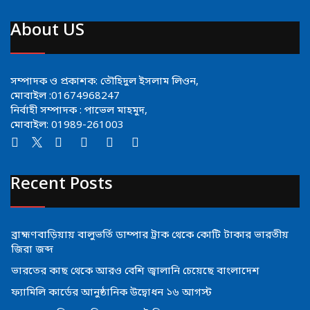
About US
সম্পাদক ও প্রকাশক: তৌহিদুল ইসলাম লিওন,
মোবাইল :01674968247
নির্বাহী সম্পাদক : পাভেল মাহমুদ,
মোবাইল: 01989-261003
Recent Posts
ব্রাহ্মণবাড়িয়ায় বালুভর্তি ডাম্পার ট্রাক থেকে কোটি টাকার ভারতীয়
জিরা জব্দ
ভারতের কাছ থেকে আরও বেশি জ্বালানি চেয়েছে বাংলাদেশ
ফ্যামিলি কার্ডের আনুষ্ঠানিক উদ্বোধন ১৬ আগস্ট