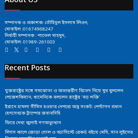
About US
সম্পাদক ও প্রকাশক: তৌহিদুল ইসলাম লিওন,
মোবাইল :01674968247
নির্বাহী সম্পাদক : পাভেল মাহমুদ,
মোবাইল: 01989-261003
Recent Posts
যুক্তরাষ্ট্রের সঙ্গে সমঝোতা ও অভ্যন্তরীণ বিভেদ নিয়ে মুখ খুললেন
পেজেশকিয়ান, খামেনিকে বললেন রাষ্ট্রের ‘বড় শক্তি’
ইরানে হামলা সীমিত হওয়ার নেপথ্যে অস্ত্র সংকট: পেন্টাগন প্রধান
হেগসেথকে ট্রাম্পের জবাবদিহি
ফিরে দেখা জুলাই গণঅভ্যুত্থান
লিগস কাপে জোড়া গোল ও অ্যাসিস্টে রেকর্ড বইয়ে মেসি, সান লুইসের