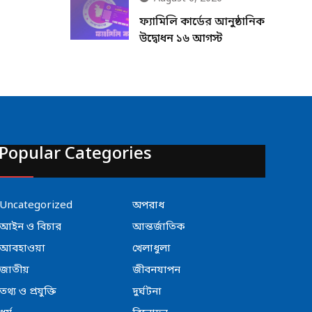
ফ্যামিলি কার্ডের আনুষ্ঠানিক
উদ্বোধন ১৬ আগস্ট
Popular Categories
Uncategorized
অপরাধ
আইন ও বিচার
আন্তর্জাতিক
আবহাওয়া
খেলাধুলা
জাতীয়
জীবনযাপন
তথ্য ও প্রযুক্তি
দুর্ঘটনা