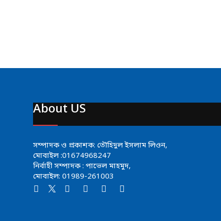
About US
সম্পাদক ও প্রকাশক: তৌহিদুল ইসলাম লিওন,
মোবাইল :01674968247
নির্বাহী সম্পাদক : পাভেল মাহমুদ,
মোবাইল: 01989-261003