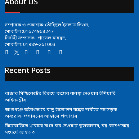
About US
সম্পাদক ও প্রকাশক: তৌহিদুল ইসলাম লিওন,
মোবাইল :01674968247
নির্বাহী সম্পাদক : পাভেল মাহমুদ,
মোবাইল: 01989-261003
Recent Posts
বাজার সিন্ডিকেটের বিরুদ্ধে কঠোর ব্যবস্থা নেওয়ার হুঁশিয়ারি
আইনমন্ত্রীর
আশুগঞ্জে অবৈধভাবে বালু উত্তোলন বন্ধের দাবীতে মহাসড়ক
অবরোধ- প্রশাসনের আশ্বাসে প্রত্যাহার
বিয়েবাড়িতে খাবারে মাংস কম দেওয়ায় তুলকালাম, বর-কনেপক্ষের
সংঘর্ষে আহত ৩