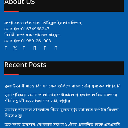
About US
সম্পাদক ও প্রকাশক: তৌহিদুল ইসলাম লিওন,
মোবাইল :01674968247
নির্বাহী সম্পাদক : পাভেল মাহমুদ,
মোবাইল: 01989-261003
Recent Posts
কুলাউড়া সীমান্তে বিএসএফের গুলিতে বাংলাদেশি যুবকের প্রাণহানি
ভুয়া পরিচয়ে ওমান পালানোর চেষ্টাকালে শাহজালাল বিমানবন্দরে
শীর্ষ সন্ত্রাসী বড় সাজ্জাদের ভাই গ্রেপ্তার
ভয়াবহ দাবানল সামলাতে গিয়ে যুক্তরাষ্ট্রের উটাহতে কপ্টার বিধ্বস্ত,
নিহত ২ ক্রু
অপেক্ষার অবসান: সোমবার সকাল ১০টায় প্রকাশিত হচ্ছে এসএসসি