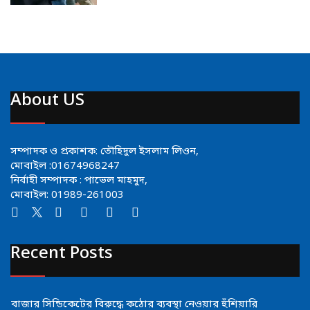
About US
সম্পাদক ও প্রকাশক: তৌহিদুল ইসলাম লিওন,
মোবাইল :01674968247
নির্বাহী সম্পাদক : পাভেল মাহমুদ,
মোবাইল: 01989-261003
Recent Posts
বাজার সিন্ডিকেটের বিরুদ্ধে কঠোর ব্যবস্থা নেওয়ার হুঁশিয়ারি