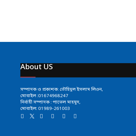
About US
সম্পাদক ও প্রকাশক: তৌহিদুল ইসলাম লিওন,
মোবাইল :01674968247
নির্বাহী সম্পাদক : পাভেল মাহমুদ,
মোবাইল: 01989-261003