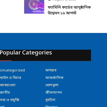
ফ্যামিলি কার্ডের আনুষ্ঠানিক
উদ্বোধন ১৬ আগস্ট
Popular Categories
Uncategorized
অপরাধ
আইন ও বিচার
আন্তর্জাতিক
আবহাওয়া
খেলাধুলা
জাতীয়
জীবনযাপন
তথ্য ও প্রযুক্তি
দুর্ঘটনা