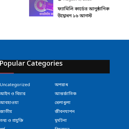
ফ্যামিলি কার্ডের আনুষ্ঠানিক
উদ্বোধন ১৬ আগস্ট
Popular Categories
Uncategorized
অপরাধ
আইন ও বিচার
আন্তর্জাতিক
আবহাওয়া
খেলাধুলা
জাতীয়
জীবনযাপন
তথ্য ও প্রযুক্তি
দুর্ঘটনা