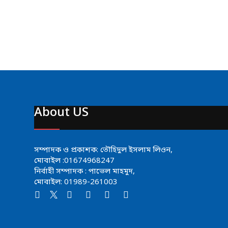
About US
সম্পাদক ও প্রকাশক: তৌহিদুল ইসলাম লিওন,
মোবাইল :01674968247
নির্বাহী সম্পাদক : পাভেল মাহমুদ,
মোবাইল: 01989-261003