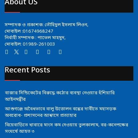
About US
সম্পাদক ও প্রকাশক: তৌহিদুল ইসলাম লিওন,
মোবাইল :01674968247
নির্বাহী সম্পাদক : পাভেল মাহমুদ,
মোবাইল: 01989-261003
Recent Posts
বাজার সিন্ডিকেটের বিরুদ্ধে কঠোর ব্যবস্থা নেওয়ার হুঁশিয়ারি
আইনমন্ত্রীর
আশুগঞ্জে অবৈধভাবে বালু উত্তোলন বন্ধের দাবীতে মহাসড়ক
অবরোধ- প্রশাসনের আশ্বাসে প্রত্যাহার
বিয়েবাড়িতে খাবারে মাংস কম দেওয়ায় তুলকালাম, বর-কনেপক্ষের
সংঘর্ষে আহত ৩