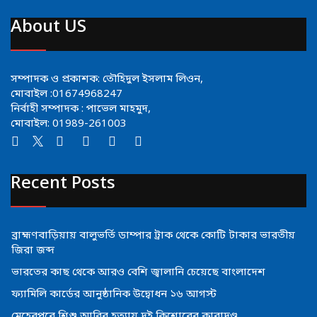
About US
সম্পাদক ও প্রকাশক: তৌহিদুল ইসলাম লিওন,
মোবাইল :01674968247
নির্বাহী সম্পাদক : পাভেল মাহমুদ,
মোবাইল: 01989-261003
Recent Posts
ব্রাহ্মণবাড়িয়ায় বালুভর্তি ডাম্পার ট্রাক থেকে কোটি টাকার ভারতীয়
জিরা জব্দ
ভারতের কাছ থেকে আরও বেশি জ্বালানি চেয়েছে বাংলাদেশ
ফ্যামিলি কার্ডের আনুষ্ঠানিক উদ্বোধন ১৬ আগস্ট
মেহেরপুরে শিশু আবির হত্যায় দুই কিশোরের কারাদণ্ড