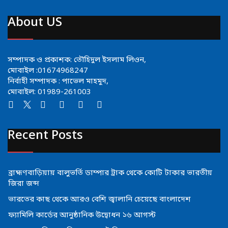
About US
সম্পাদক ও প্রকাশক: তৌহিদুল ইসলাম লিওন,
মোবাইল :01674968247
নির্বাহী সম্পাদক : পাভেল মাহমুদ,
মোবাইল: 01989-261003
Recent Posts
ব্রাহ্মণবাড়িয়ায় বালুভর্তি ডাম্পার ট্রাক থেকে কোটি টাকার ভারতীয়
জিরা জব্দ
ভারতের কাছ থেকে আরও বেশি জ্বালানি চেয়েছে বাংলাদেশ
ফ্যামিলি কার্ডের আনুষ্ঠানিক উদ্বোধন ১৬ আগস্ট