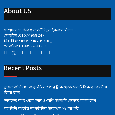
About US
সম্পাদক ও প্রকাশক: তৌহিদুল ইসলাম লিওন,
মোবাইল :01674968247
নির্বাহী সম্পাদক : পাভেল মাহমুদ,
মোবাইল: 01989-261003
Recent Posts
ব্রাহ্মণবাড়িয়ায় বালুভর্তি ডাম্পার ট্রাক থেকে কোটি টাকার ভারতীয়
জিরা জব্দ
ভারতের কাছ থেকে আরও বেশি জ্বালানি চেয়েছে বাংলাদেশ
ফ্যামিলি কার্ডের আনুষ্ঠানিক উদ্বোধন ১৬ আগস্ট