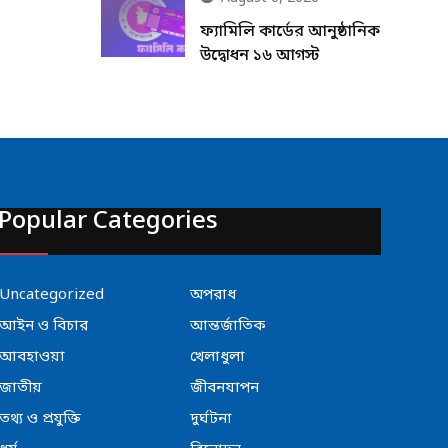
ফ্যামিলি কার্ডের আনুষ্ঠানিক
উদ্বোধন ১৬ আগস্ট
Popular Categories
Uncategorized
অপরাধ
আইন ও বিচার
আন্তর্জাতিক
আবহাওয়া
খেলাধুলা
জাতীয়
জীবনযাপন
তথ্য ও প্রযুক্তি
দুর্ঘটনা