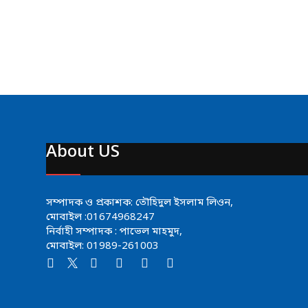
About US
সম্পাদক ও প্রকাশক: তৌহিদুল ইসলাম লিওন,
মোবাইল :01674968247
নির্বাহী সম্পাদক : পাভেল মাহমুদ,
মোবাইল: 01989-261003