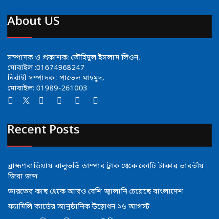
About US
সম্পাদক ও প্রকাশক: তৌহিদুল ইসলাম লিওন,
মোবাইল :01674968247
নির্বাহী সম্পাদক : পাভেল মাহমুদ,
মোবাইল: 01989-261003
Recent Posts
ব্রাহ্মণবাড়িয়ায় বালুভর্তি ডাম্পার ট্রাক থেকে কোটি টাকার ভারতীয়
জিরা জব্দ
ভারতের কাছ থেকে আরও বেশি জ্বালানি চেয়েছে বাংলাদেশ
ফ্যামিলি কার্ডের আনুষ্ঠানিক উদ্বোধন ১৬ আগস্ট