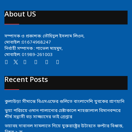
About US
সম্পাদক ও প্রকাশক: তৌহিদুল ইসলাম লিওন,
মোবাইল :01674968247
নির্বাহী সম্পাদক : পাভেল মাহমুদ,
মোবাইল: 01989-261003
Recent Posts
কুলাউড়া সীমান্তে বিএসএফের গুলিতে বাংলাদেশি যুবকের প্রাণহানি
ভুয়া পরিচয়ে ওমান পালানোর চেষ্টাকালে শাহজালাল বিমানবন্দরে
শীর্ষ সন্ত্রাসী বড় সাজ্জাদের ভাই গ্রেপ্তার
ভয়াবহ দাবানল সামলাতে গিয়ে যুক্তরাষ্ট্রের উটাহতে কপ্টার বিধ্বস্ত,