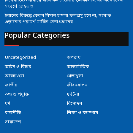
বিয়েবাড়িতে খাবারে মাংস কম দেওয়ায় তুলকালাম, বর-কনেপক্ষের
সংঘর্ষে আহত ৩
ইরানের বিরুদ্ধে কেবল বিমান হামলা ফলপ্রসূ হবে না, সংঘাত
এড়ানোর পরামর্শ মার্কিন সেনাপ্রধানের
Popular Categories
Uncategorized
অপরাধ
আইন ও বিচার
আন্তর্জাতিক
আবহাওয়া
খেলাধুলা
জাতীয়
জীবনযাপন
তথ্য ও প্রযুক্তি
দুর্ঘটনা
ধর্ম
বিনোদন
রাজনীতি
শিক্ষা ও ক্যাম্পাস
সারাদেশ