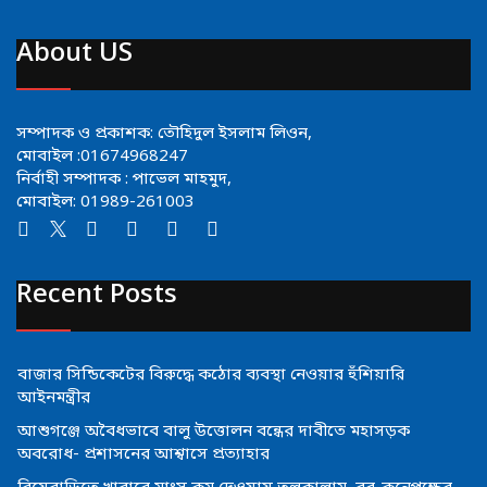
About US
সম্পাদক ও প্রকাশক: তৌহিদুল ইসলাম লিওন,
মোবাইল :01674968247
নির্বাহী সম্পাদক : পাভেল মাহমুদ,
মোবাইল: 01989-261003
Recent Posts
বাজার সিন্ডিকেটের বিরুদ্ধে কঠোর ব্যবস্থা নেওয়ার হুঁশিয়ারি
আইনমন্ত্রীর
আশুগঞ্জে অবৈধভাবে বালু উত্তোলন বন্ধের দাবীতে মহাসড়ক
অবরোধ- প্রশাসনের আশ্বাসে প্রত্যাহার