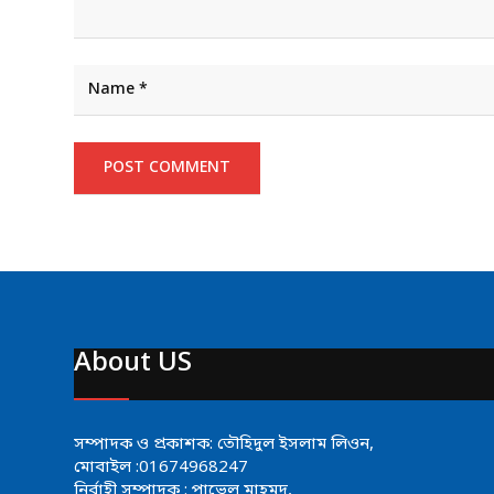
About US
সম্পাদক ও প্রকাশক: তৌহিদুল ইসলাম লিওন,
মোবাইল :01674968247
নির্বাহী সম্পাদক : পাভেল মাহমুদ,