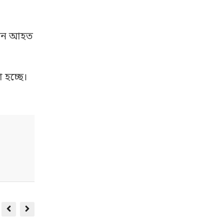
ুজন আহত
 হচ্ছে।