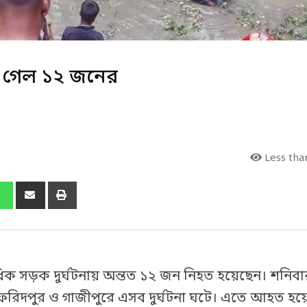
াণ গেল ১২ জনের
Less tha
াধিক সড়ক দুর্ঘটনায় অন্তত ১২ জন নিহত হয়েছেন। শনি
র, ফরিদপুর ও গাজীপুরে এসব দুর্ঘটনা ঘটে। এতে আহত হয