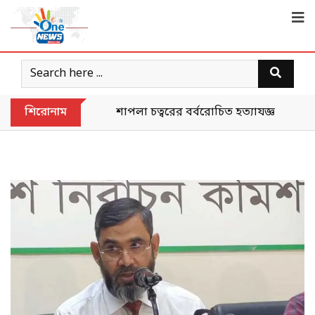
শিরোনাম
শাপলা চত্বরের বর্বরোচিত হত্যাযজ্ঞকে ‘গণহত