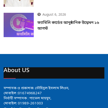
August 6, 2026
ফ্যামিলি কার্ডের আনুষ্ঠানিক উদ্বোধন ১৬
আগস্ট
About US
সম্পাদক ও প্রকাশক: তৌহিদুল ইসলাম লিওন,
মোবাইল :01674968247
নির্বাহী সম্পাদক : পাভেল মাহমুদ,
মোবাইল: 01989-261003