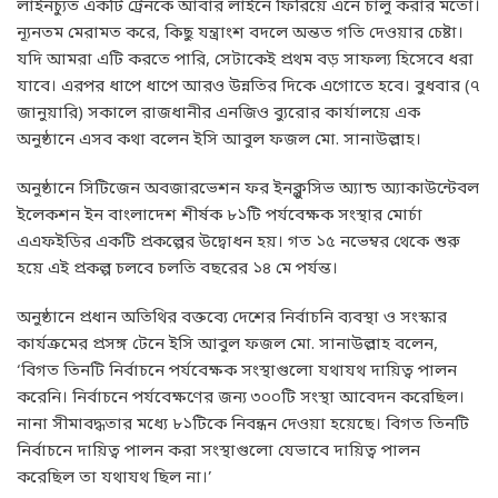
লাইনচ্যুত একটি ট্রেনকে আবার লাইনে ফিরিয়ে এনে চালু করার মতো।
ন্যূনতম মেরামত করে, কিছু যন্ত্রাংশ বদলে অন্তত গতি দেওয়ার চেষ্টা।
যদি আমরা এটি করতে পারি, সেটাকেই প্রথম বড় সাফল্য হিসেবে ধরা
যাবে। এরপর ধাপে ধাপে আরও উন্নতির দিকে এগোতে হবে। বুধবার (৭
জানুয়ারি) সকালে রাজধানীর এনজিও ব্যুরোর কার্যালয়ে এক
অনুষ্ঠানে এসব কথা বলেন ইসি আবুল ফজল মো. সানাউল্লাহ।
অনুষ্ঠানে সিটিজেন অবজারভেশন ফর ইনক্লুসিভ অ্যান্ড অ্যাকাউন্টেবল
ইলেকশন ইন বাংলাদেশ শীর্ষক ৮১টি পর্যবেক্ষক সংস্থার মোর্চা
এএফইডির একটি প্রকল্পের উদ্বোধন হয়। গত ১৫ নভেম্বর থেকে শুরু
হয়ে এই প্রকল্প চলবে চলতি বছরের ১৪ মে পর্যন্ত।
অনুষ্ঠানে প্রধান অতিথির বক্তব্যে দেশের নির্বাচনি ব্যবস্থা ও সংস্কার
কার্যক্রমের প্রসঙ্গ টেনে ইসি আবুল ফজল মো. সানাউল্লাহ বলেন,
‘বিগত তিনটি নির্বাচনে পর্যবেক্ষক সংস্থাগুলো যথাযথ দায়িত্ব পালন
করেনি। নির্বাচনে পর্যবেক্ষণের জন্য ৩০০টি সংস্থা আবেদন করেছিল।
নানা সীমাবদ্ধতার মধ্যে ৮১টিকে নিবন্ধন দেওয়া হয়েছে। বিগত তিনটি
নির্বাচনে দায়িত্ব পালন করা সংস্থাগুলো যেভাবে দায়িত্ব পালন
করেছিল তা যথাযথ ছিল না।’