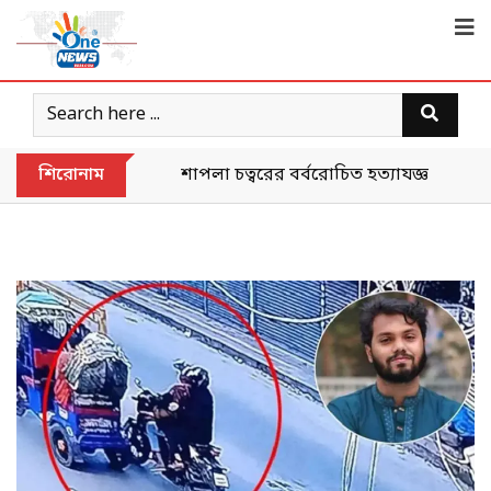
শিরোনাম
শাপলা চত্বরের বর্বরোচিত হত্যাযজ্ঞকে ‘গণহত