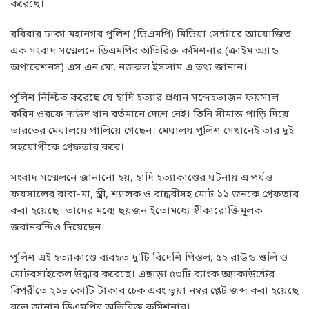
করেছে।
রবিবার ঢাকা মহানগর পুলিশ (ডিএমপি) মিডিয়া সেন্টারে আয়োজিত
এক সংবাদ সম্মেলনে ডিএমপির অতিরিক্ত কমিশনার (ক্রাইম অ্যান্ড
অপারেশনস) এস এন মো. নজরুল ইসলাম এ তথ্য জানান।
পুলিশ নিশ্চিত করেছে যে হাদি হত্যার প্রধান সন্দেহভাজন ফয়সাল
করিম ওরফে দাউদ খান বর্তমানে দেশে নেই। তিনি সীমান্ত পাড়ি দিয়ে
ভারতের মেঘালয়ে পালিয়ে গেছেন। মেঘালয় পুলিশ সেখানেই তার দুই
সহযোগীকে গ্রেফতার করে।
সংবাদ সম্মেলনে জানানো হয়, হাদি হত্যাকাণ্ডের ঘটনায় এ পর্যন্ত
ফয়সালের বাবা-মা, স্ত্রী, শ্যালক ও বান্ধবীসহ মোট ১১ জনকে গ্রেফতার
করা হয়েছে। তাদের মধ্যে ছয়জন ইতোমধ্যে স্বীকারোক্তিমূলক
জবানবন্দিও দিয়েছেন।
পুলিশ এই হত্যাকাণ্ডে ব্যবহৃত দু’টি বিদেশি পিস্তল, ৫২ রাউন্ড গুলি ও
মোটরসাইকেল উদ্ধার করেছে। এছাড়া ৫৩টি ব্যাংক অ্যাকাউন্টের
বিপরীতে ২১৮ কোটি টাকার চেক এবং ভুয়া নম্বর প্লেট জব্দ করা হয়েছে
বলে জানান ডিএমপির অতিরিক্ত কমিশনার।