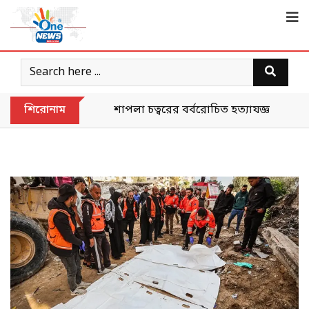
শিরোনাম
শাপলা চত্বরের বর্বরোচিত হত্যাযজ্ঞকে ‘গণহত