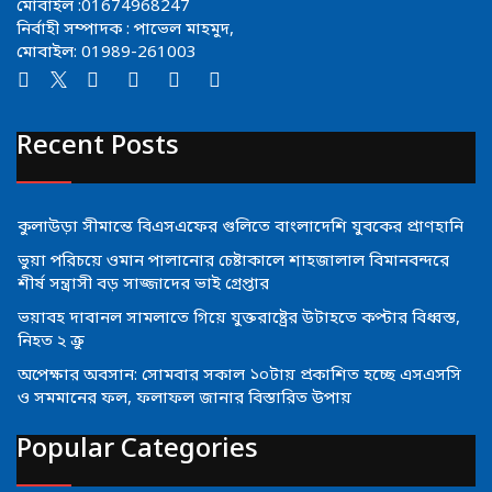
মোবাইল :01674968247
নির্বাহী সম্পাদক : পাভেল মাহমুদ,
মোবাইল: 01989-261003
Recent Posts
কুলাউড়া সীমান্তে বিএসএফের গুলিতে বাংলাদেশি যুবকের প্রাণহানি
ভুয়া পরিচয়ে ওমান পালানোর চেষ্টাকালে শাহজালাল বিমানবন্দরে
শীর্ষ সন্ত্রাসী বড় সাজ্জাদের ভাই গ্রেপ্তার
ভয়াবহ দাবানল সামলাতে গিয়ে যুক্তরাষ্ট্রের উটাহতে কপ্টার বিধ্বস্ত,
নিহত ২ ক্রু
অপেক্ষার অবসান: সোমবার সকাল ১০টায় প্রকাশিত হচ্ছে এসএসসি
ও সমমানের ফল, ফলাফল জানার বিস্তারিত উপায়
Popular Categories