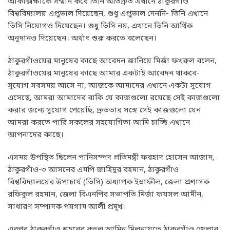
আকাক্সক্ষাকে সম্মান করে তিনি অতিদ্রুত এখানে ঠাকুরগাঁও
বিশ্ববিদ্যালয় এপ্রুভাল দিয়েছেন, শুধু এপ্রুভাল দেননি- তিনি এখানে
ভিসি নিয়োগও দিয়েছেন। শুধু ভিসি নয়, এখানে তিনি আর্থিক
অনুদানও দিয়েছেন। অর্থাৎ শুরু করতে বলেছেন।
ঠাকুরগাঁওয়ের মানুষের কাছে আবেদন জানিয়ে মির্জা ফখরুল বলেন,
ঠাকুরগাঁওয়ের মানুষের কাছে আমার একটাই আবেদন থাকবে-
সুযোগ সবসময় আসে না, আজকে আমাদের এখানে একটা সুযোগ
এসেছে, আমরা আমাদের বাকি যে কাজগুলো রয়েছে সেই কাজগুলো
করার জন্যে সুযোগ পেয়েছি, দ্রুততার সঙ্গে সেই কাজগুলো যেন
আমরা করতে পারি সকলের সহযোগিতা আমি চাচ্ছি এখানে
আপনাদের কাছে।
এসময় উপস্থিত ছিলেন পানিসম্পদ প্রতিমন্ত্রী ফরহাদ হোসেন আজাদ,
ঠাকুরগাঁও-৩ আসনের এমপি জাহিদুর রহমান, ঠাকুরগাঁও
বিশ্ববিদ্যালয়ের উপাচার্য (ভিসি) অধ্যাপক ইস্রাফীল, জেলা প্রশাসক
রফিকুল রহমান, জেলা বিএনপির সভাপতি মির্জা ফয়সল আমীন,
সাধারণ সম্পাদক পয়গাম আলী প্রমূখ।
এরপর ঠাকুরগাঁও শহরের রুহুল আমিন মিলনায়তে ঠাকুরগাঁও জেলার