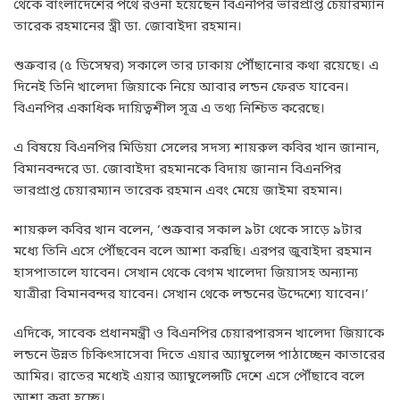
থেকে বাংলাদেশের পথে রওনা হয়েছেন বিএনপির ভারপ্রাপ্ত চেয়ারম্যান
তারেক রহমানের স্ত্রী ডা. জোবাইদা রহমান।
শুক্রবার (৫ ডিসেম্বর) সকালে তার ঢাকায় পৌঁছানোর কথা রয়েছে। এ
দিনেই তিনি খালেদা জিয়াকে নিয়ে আবার লন্ডন ফেরত যাবেন।
বিএনপির একাধিক দায়িত্বশীল সূত্র এ তথ্য নিশ্চিত করেছে।
এ বিষয়ে বিএনপির মিডিয়া সেলের সদস্য শায়রুল কবির খান জানান,
বিমানবন্দরে ডা. জোবাইদা রহমানকে বিদায় জানান বিএনপির
ভারপ্রাপ্ত চেয়ারম্যান তারেক রহমান এবং মেয়ে জাইমা রহমান।
শায়রুল কবির খান বলেন, ‘শুক্রবার সকাল ৯টা থেকে সাড়ে ৯টার
মধ্যে তিনি এসে পৌঁছবেন বলে আশা করছি। এরপর জুবাইদা রহমান
হাসপাতালে যাবেন। সেখান থেকে বেগম খালেদা জিয়াসহ অন্যান্য
যাত্রীরা বিমানবন্দর যাবেন। সেখান থেকে লন্ডনের উদ্দেশ্যে যাবেন।’
এদিকে, সাবেক প্রধানমন্ত্রী ও বিএনপির চেয়ারপারসন খালেদা জিয়াকে
লন্ডনে উন্নত চিকিৎসাসেবা দিতে এয়ার অ্যাম্বুলেন্স পাঠাচ্ছেন কাতারের
আমির। রাতের মধ্যেই এয়ার অ্যাম্বুলেন্সটি দেশে এসে পৌঁছাবে বলে
আশা করা হচ্ছে।