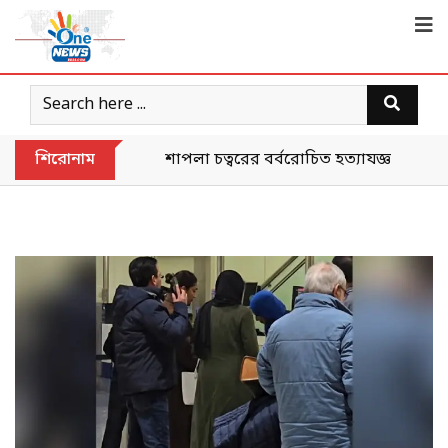
শিরোনাম
শাপলা চত্বরের বর্বরোচিত হত্যাযজ্ঞকে ‘গণহত