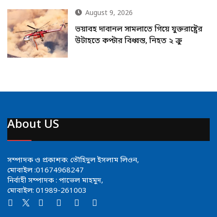
August 9, 2026
ভয়াবহ দাবানল সামলাতে গিয়ে যুক্তরাষ্ট্রের
উটাহতে কপ্টার বিধ্বস্ত, নিহত ২ ক্রু
About US
সম্পাদক ও প্রকাশক: তৌহিদুল ইসলাম লিওন,
মোবাইল :01674968247
নির্বাহী সম্পাদক : পাভেল মাহমুদ,
মোবাইল: 01989-261003