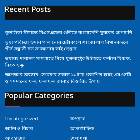
Recent Posts
কুলাউড়া সীমান্তে বিএসএফের গুলিতে বাংলাদেশি যুবকের প্রাণহানি
ভুয়া পরিচয়ে ওমান পালানোর চেষ্টাকালে শাহজালাল বিমানবন্দরে
শীর্ষ সন্ত্রাসী বড় সাজ্জাদের ভাই গ্রেপ্তার
ভয়াবহ দাবানল সামলাতে গিয়ে যুক্তরাষ্ট্রের উটাহতে কপ্টার বিধ্বস্ত,
নিহত ২ ক্রু
অপেক্ষার অবসান: সোমবার সকাল ১০টায় প্রকাশিত হচ্ছে এসএসসি
ও সমমানের ফল, ফলাফল জানার বিস্তারিত উপায়
Popular Categories
Uncategorized
অপরাধ
আইন ও বিচার
আন্তর্জাতিক
আবহাওয়া
খেলাধুলা