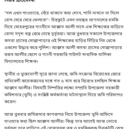
নিজস্ব প্রতিবেদক:
“দল এখন পাওয়ারে, বেঁচে থাকতে কথা শোন, পানি নামতে না দিলে
বোম মেরে মেরে ফেলবো”- চিরকুটে এমন ভয়ঙ্কর প্রাণনাশের হুমকি
দিয়ে মেহেরপুরের গাংনীতে আক্কাস আলী নামে এক শিক্ষকের বাড়িতে
বোমা সদৃশ বস্তু রেখে গেছে দুর্বৃত্তরা। আজ বুধবার সকালে উপজেলার
কসবা গ্রামের মোল্লাপাড়ার ওই শিক্ষকের বাড়ির সিঁড়ির নিচ থেকে
এগুলো উদ্ধার করে পুলিশ। আক্কাস আলী কসবা গ্রামের মোল্লাপাড়ার
রজব আলীর ছেলে ও গাংনী সরকারি পাইলট মাধ্যমিক বালিকা
বিদ্যালয়ের শিক্ষক।
স্থানীয় ও ভুক্তভোগী সূত্রে জানা গেছে, জমি-সংক্রান্ত বিরোধের জেরে
প্রতিবেশী কয়েকজনের সঙ্গে গত ৬ মাস ধরে বিরোধ চলছিল শিক্ষক
আক্কাস আলীর। বিষয়টি নিষ্পত্তির লক্ষ্যে সম্প্রতি উপজেলা সহকারী
কমিশনার (ভূমি) ও সংশ্লিষ্ট কর্মকর্তারা ঘটনাস্থলে গিয়ে জমি পরিমাপও
করেন।
আজ বুধবার জমিজমার কাগজপত্র নিয়ে উপজেলা ভূমি অফিসে
যাওয়ার কথা ছিল আক্কাস আলীর। কিন্তু তার আগেই আজ ভোরে
দুর্বৃত্তরা তার বাড়িতে এই বোমাসদৃশ বস্তু ও হুমকিমূলক চিরকুটটি রেখে