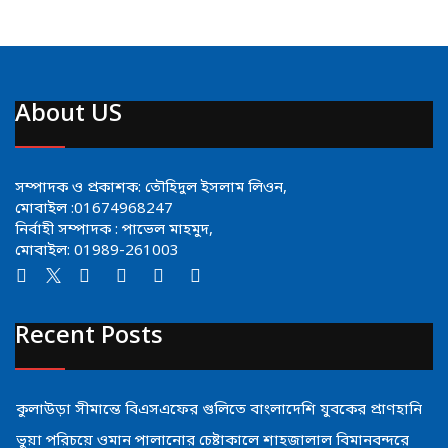
About US
সম্পাদক ও প্রকাশক: তৌহিদুল ইসলাম লিওন,
মোবাইল :01674968247
নির্বাহী সম্পাদক : পাভেল মাহমুদ,
মোবাইল: 01989-261003
Recent Posts
কুলাউড়া সীমান্তে বিএসএফের গুলিতে বাংলাদেশি যুবকের প্রাণহানি
ভুয়া পরিচয়ে ওমান পালানোর চেষ্টাকালে শাহজালাল বিমানবন্দরে