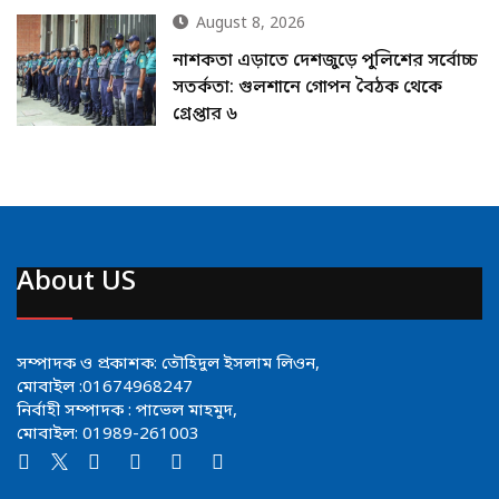
August 8, 2026
নাশকতা এড়াতে দেশজুড়ে পুলিশের সর্বোচ্চ
সতর্কতা: গুলশানে গোপন বৈঠক থেকে
গ্রেপ্তার ৬
About US
সম্পাদক ও প্রকাশক: তৌহিদুল ইসলাম লিওন,
মোবাইল :01674968247
নির্বাহী সম্পাদক : পাভেল মাহমুদ,
মোবাইল: 01989-261003