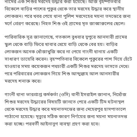
নামের এক শিশুর মরদেহ উদ্ধার করা হয়েছে। আজ বৃহষ্পতিবার
বিকেলে বাড়ির পাশের পুকুর থেকে তার মরদেহ উদ্ধার করে স্থানীয়
লোকজন। পরে খবর পেয়ে থানা পুলিশ মরদেহের ময়না তদন্তেরে জন্য
মর্গে প্রেরণ করেছে। নিহত শিশু ওই গ্রামের মৃত জাব্বারুলের ছেলে।
পারিবারিক সূত্র জানাগেছে, গতকাল বুধবার দুপুরে আনসারী গ্রামের
স্কুল থেকে বাড়ি ফিরে খাবার খেয়ে বাড়ি থেকে বের হয়। বাড়ির
লোকজন অনেক খোঁজাখুজি করে না পেয়ে গাংনী থানায় একটি
সাধারণ ডায়েরি করেন। বৃহস্পতিবার বিকেলে পুকুরের পাশ দিয়ে হেঁটে
যাওয়ার সময় কয়েকজন পথচারী একটি শিশুর মরদেহ ভাসতে দেখে।
পরে পরিবারের লোকজন গিয়ে শিশু আব্দুল্লাহ আল আনসারীর
মরদেহ শনাক্ত করে।
গাংনী থানা ভারপ্রাপ্ত কর্মকর্তা (ওসি) বানী ইসরাইল জানান, নিখোঁজ
শিশুর মরদেহ উদ্ধারের বিষয়টি জানতে পেরে একটি টিম ঘটনাস্থল
থেকে মরদেহ উদ্ধার করে ময়নাতদন্তের জন্য মেহেরপুর হাসপাতালে
পাঠানো হয়েছে। মৃত্যুর সঠিক কারণ নির্ণয়ের জন্য ময়না ময়নাতদন্ত
করা হচ্ছে। পরবর্তী আইনানুগ ব্যবস্থা গ্রহণ করা হবে।