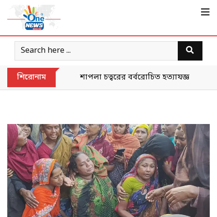
শিরোনাম
শাপলা চত্বরের বর্বরোচিত হত্যাযজ্ঞকে ‘গণহত