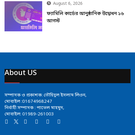
August 6, 2026
ফ্যামিলি কার্ডের আনুষ্ঠানিক উদ্বোধন ১৬
আগস্ট
About US
সম্পাদক ও প্রকাশক: তৌহিদুল ইসলাম লিওন,
মোবাইল :01674968247
নির্বাহী সম্পাদক : পাভেল মাহমুদ,
মোবাইল: 01989-261003