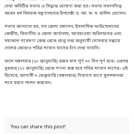
দেখা কমিটির সভায় এ সিদ্ধান্ত ঘোষণা করা হয়। সভায় সভাপতিত্ব
করেন ধর্ম বিষয়ক মন্ত্রণালয়ের উপদেষ্টা ড. আ. ফ. ম. খালিদ হোসেন।
সভায় জানানো হয়, সব জেলা প্রশাসন, ইসলামিক ফাউন্ডেশনের
কেন্দ্রীয়, বিভাগীয় ও জেলা কার্যালয়, আবহাওয়া অধিদফতর এবং
মহাকাশ গবেষণা কেন্দ্র থেকে প্রাপ্ত তথ্য অনুযায়ী সোমবার সন্ধ্যায়
দেশের কোথাও পবিত্র শাবান মাসের চাঁদ দেখা যায়নি।
ফলে মঙ্গলবার (২০ জানুয়ারি) রজব মাস পূর্ণ ৩০ দিন পূর্ণ হবে। এরপর
বুধবার (২১ জানুয়ারি) থেকে গণনা শুরু হবে পবিত্র শাবান মাসের। এই
হিসেবে, আগামী ৩ ফেব্রুয়ারি (মঙ্গলবার) দিবাগত রাতে মুসলমানরা
শবে বরাত পালন করবেন।
You can share this post!