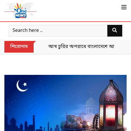
শিরোনাম
আখ চুরির অপরাধে বাংলাদেশে আটক ভারতী