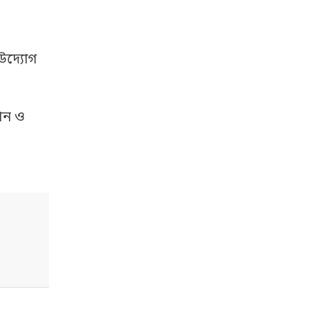
উদ্যোগ
থান ও