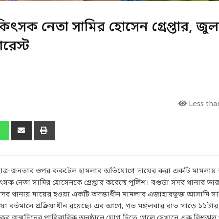
চিকিৎসক নেতা সামির হোসেন গ্রেপ্তার, জুল
ারেস্ট
Less tha
 ছাত্র-জনতার ওপর ককটেল হামলার অভিযোগে দায়ের করা একটি মামলায় স
সক নেতা সামির হোসেনকে গ্রেপ্তার করেছে পুলিশ। বগুড়া সদর থানার ভারপ্
সদর থানায় দায়ের হওয়া একটি তদন্তাধীন মামলার এজাহারভুক্ত আসামি স
 বর্তমানে প্রক্রিয়াধীন রয়েছে। এর আগে, গত মঙ্গলবার রাত সাড়ে ১১টার
 জন্মদিনের পারিবারিক অনুষ্ঠানে যোগ দিতে গেলে সেখানে এক বিশৃঙ্খল প