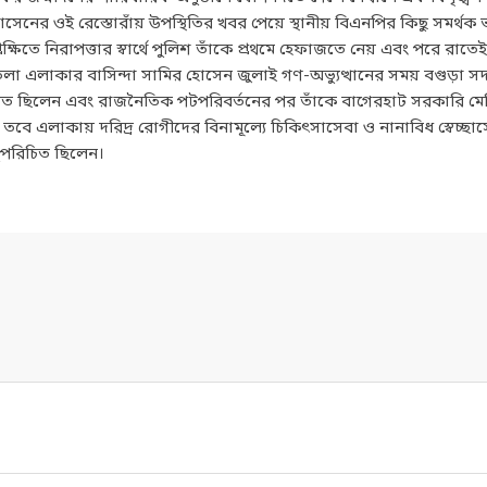
োসেনের ওই রেস্তোরাঁয় উপস্থিতির খবর পেয়ে স্থানীয় বিএনপির কিছু সমর্থক
েক্ষিতে নিরাপত্তার স্বার্থে পুলিশ তাঁকে প্রথমে হেফাজতে নেয় এবং পরে রাতেই
রীতলা এলাকার বাসিন্দা সামির হোসেন জুলাই গণ-অভ্যুত্থানের সময় বগুড়া স
িয়োজিত ছিলেন এবং রাজনৈতিক পটপরিবর্তনের পর তাঁকে বাগেরহাট সরকারি ম
া হয়; তবে এলাকায় দরিদ্র রোগীদের বিনামূল্যে চিকিৎসাসেবা ও নানাবিধ স্বেচ্
সুপরিচিত ছিলেন।