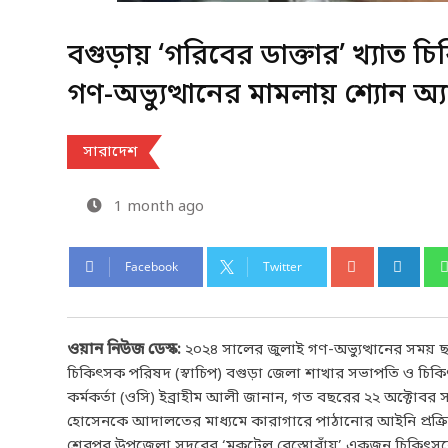
বগুড়ায় ‘গরিবের ডাক্তার’ খ্যাত 
গণ-অভ্যুত্থানের মামলায় শ্যোন অ্য
সারাদেশ
1 month ago
Facebook
Twitter
ওয়ান নিউজ ডেস্ক:
২০২৪ সালের জুলাই গণ-অভ্যুত্থানের সময়
চিকিৎসক পরিষদ (স্বাচিপ) বগুড়া জেলা শাখার সভাপতি ও চিকিৎ
কর্মকর্তা (ওসি) ইব্রাহীম আলী জানান, গত বছরের ২২ অক্টোবর 
হোসেনকে আদালতের মাধ্যমে কারাগারে পাঠানোর আইনি প্রক্রিয়া
শেরপুর উপজেলা সদরের ‘মকটেল রেস্তোরাঁয়’ একজন চিকিৎসকের