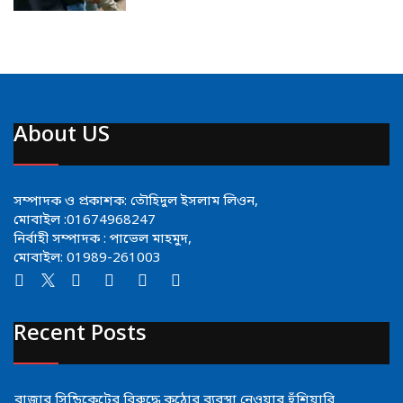
About US
সম্পাদক ও প্রকাশক: তৌহিদুল ইসলাম লিওন,
মোবাইল :01674968247
নির্বাহী সম্পাদক : পাভেল মাহমুদ,
মোবাইল: 01989-261003
Recent Posts
বাজার সিন্ডিকেটের বিরুদ্ধে কঠোর ব্যবস্থা নেওয়ার হুঁশিয়ারি