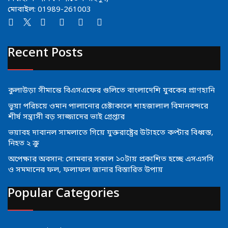
মোবাইল: 01989-261003
Recent Posts
কুলাউড়া সীমান্তে বিএসএফের গুলিতে বাংলাদেশি যুবকের প্রাণহানি
ভুয়া পরিচয়ে ওমান পালানোর চেষ্টাকালে শাহজালাল বিমানবন্দরে
শীর্ষ সন্ত্রাসী বড় সাজ্জাদের ভাই গ্রেপ্তার
ভয়াবহ দাবানল সামলাতে গিয়ে যুক্তরাষ্ট্রের উটাহতে কপ্টার বিধ্বস্ত,
নিহত ২ ক্রু
অপেক্ষার অবসান: সোমবার সকাল ১০টায় প্রকাশিত হচ্ছে এসএসসি
ও সমমানের ফল, ফলাফল জানার বিস্তারিত উপায়
Popular Categories