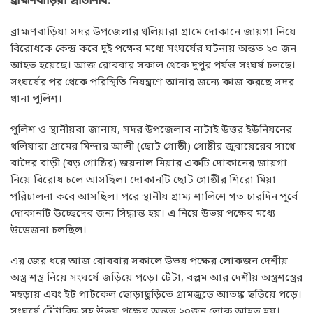
ব্রাহ্মণবাড়িয়া প্রতিনিধি:
ব্রাহ্মণবাড়িয়া সদর উপজেলার থলিয়ারা গ্রামে দোকানে জায়গা নিয়ে
বিরোধকে কেন্দ্র করে দুই পক্ষের মধ্যে সংঘর্ষের ঘটনায় অন্তত ২০ জন
আহত হয়েছে। আজ রোববার সকাল থেকে দুপুর পর্যন্ত সংঘর্ষ চলছে।
সংঘর্ষের পর থেকে পরিস্থিতি নিয়ন্ত্রণে আনার জন্যে কাজ করছে সদর
থানা পুলিশ।
পুলিশ ও স্থানীয়রা জানায়, সদর উপজেলার নাটাই উত্তর ইউনিয়নের
থলিয়ারা গ্রামের মিন্দার আলী (ছোট গোষ্ঠী) গোষ্টীর জুবায়েরের সাথে
বাদৈর বাড়ী (বড় গোষ্ঠির) জয়নাল মিয়ার একটি দোকানের জায়গা
নিয়ে বিরোধ চলে আসছিল। দোকানটি ছোট গোষ্ঠীর শিরো মিয়া
পরিচালনা করে আসছিল। পরে স্থানীয় গ্রাম্য শালিশে গত চারদিন পূর্বে
দোকানটি উচ্ছেদের জন্য সিদ্ধান্ত হয়। এ নিয়ে উভয় পক্ষের মধ্যে
উত্তেজনা চলছিল।
এর জের ধরে আজ রোববার সকালে উভয় পক্ষের লোকজন দেশীয়
অস্ত্র শস্ত্র নিয়ে সংঘর্ষে জড়িয়ে পড়ে। টেঁটা, বল্লম আর দেশীয় অস্ত্রশস্ত্রের
মহড়ায় এবং ইট পাটকেল ছোড়াছুড়িতে গ্রামজুড়ে আতঙ্ক ছড়িয়ে পড়ে।
সংঘর্ষে টেঁটাবিদ্ধ সহ উভয় পক্ষের অন্তত ২০জন লোক আহত হয়।