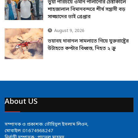
ভুয়া পরিচয়ে ওমান পালানোর চেষ্টাকালে
শাহজালাল বিমানবন্দরে শীর্ষ সন্ত্রাসী বড়
সাজ্জাদের ভাই গ্রেপ্তার
August 9, 2026
ভয়াবহ দাবানল সামলাতে গিয়ে যুক্তরাষ্ট্রের
উটাহতে কপ্টার বিধ্বস্ত, নিহত ২ ক্রু
About US
সম্পাদক ও প্রকাশক: তৌহিদুল ইসলাম লিওন,
মোবাইল :01674968247
নির্বাহী সম্পাদক : পাভেল মাহমুদ,