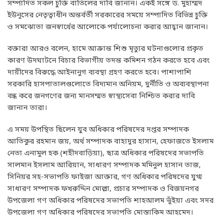
সম্পাদিত সকল চুক্তি বাতিলের দাবি জানান। একই সঙ্গে ড. মুহাম্মদ
ইউনূসের নেতৃত্বাধীন অন্তর্বর্তী সরকারের সময়ে সম্পাদিত বিভিন্ন চুক্তি
ও সমঝোতা জনস্বার্থের আলোকে পর্যালোচনা করার আহ্বান জানান।
বক্তারা আরও বলেন, হামে আক্রান্ত শিশু মৃত্যুর ঘটনাগুলোর প্রকৃত
কারণ উদঘাটনে বিচার বিভাগীয় তদন্ত কমিশন গঠন করতে হবে এবং
দায়ীদের বিরুদ্ধে আইনানুগ ব্যবস্থা গ্রহণ করতে হবে। পাশাপাশি
সরকারি হাসপাতালগুলোতে বিদ্যমান অনিয়ম, দুর্নীতি ও অব্যবস্থাপনা
বন্ধ করে জনগণের জন্য মানসম্মত স্বাস্থ্যসেবা নিশ্চিত করার দাবি
জানান তারা।
এ সময় উপস্থিত ছিলেন যুব অধিকার পরিষদের দপ্তর সম্পাদক
আতিকুর রহমান জয়, অর্থ সম্পাদক বাহাদুর হাসান, হেফাজতে ইসলাম
নেতা এনামুল হক (শহীদবাড়িয়া), ছাত্র অধিকার পরিষদের সভাপতি
সালমান ইসলাম আরিয়ান, সাধারণ সম্পাদক মমিনুল হাসান তাজ,
সিনিয়র সহ-সভাপতি ফাইজা আক্তার, গণ অধিকার পরিষদের যুগ্ম
সাধারণ সম্পাদক ফখরুদ্দিন মোল্লা, প্রচার সম্পাদক ও বিজয়নগর
উপজেলা গণ অধিকার পরিষদের সভাপতি শাহআলম ভূঁইয়া এবং সদর
উপজেলা গণ অধিকার পরিষদের সভাপতি মোস্তাকিম আহমেদ।