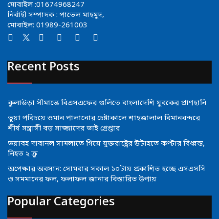
মোবাইল :01674968247
নির্বাহী সম্পাদক : পাভেল মাহমুদ,
মোবাইল: 01989-261003
Recent Posts
কুলাউড়া সীমান্তে বিএসএফের গুলিতে বাংলাদেশি যুবকের প্রাণহানি
ভুয়া পরিচয়ে ওমান পালানোর চেষ্টাকালে শাহজালাল বিমানবন্দরে
শীর্ষ সন্ত্রাসী বড় সাজ্জাদের ভাই গ্রেপ্তার
ভয়াবহ দাবানল সামলাতে গিয়ে যুক্তরাষ্ট্রের উটাহতে কপ্টার বিধ্বস্ত,
নিহত ২ ক্রু
অপেক্ষার অবসান: সোমবার সকাল ১০টায় প্রকাশিত হচ্ছে এসএসসি
ও সমমানের ফল, ফলাফল জানার বিস্তারিত উপায়
Popular Categories