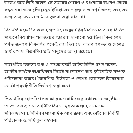
উল্লেখ করে তিনি বলেন, সে সময়ের শোষণ ও বঞ্চনাকে কখনও ভোলা
সম্ভব নয়। তবে মুক্তিযুদ্ধের ইতিহাসের গুরুত্ব ও তাৎপর্য অনন্য এবং এর
সঙ্গে অন্য কোনও ঘটনার তুলনা করা যায় না।
বিএনপি মহাসচিব বলেন, গত ১২ ফেব্রুয়ারির নির্বাচনের আগে বিভিন্ন
মাধ্যমে বিএনপির পরাজয়ের প্রচারণা চালানো হয়েছিল। কিন্তু শেষ
পর্যন্ত জনগণ বিএনপির পক্ষেই রায় দিয়েছে, কারণ গণতন্ত্র ও দেশের
স্বার্থ রক্ষায় বিএনপির প্রতি মানুষের আস্থা রয়েছে।
সভাপতির বক্তব্যে তথ্য ও সম্প্রচারমন্ত্রী জহির উদ্দিন স্বপন বলেন,
জাতীয় স্বার্থকে অগ্রাধিকার দিয়েই বাংলাদেশ তার কূটনৈতিক সম্পর্ক
পরিচালনা করবে। বৈদেশিক নির্ভরতা ও দেশের প্রয়োজন বিবেচনায়
রেখেই পররাষ্ট্রনীতি নির্ধারণ করা হবে।
পিআইবির মহাপরিচালক ফারুক ওয়াসিফের সঞ্চালনায় অনুষ্ঠানে
আরও বক্তব্য দেন অর্থনীতিবিদ ড. মুশতাক খান, এএনএম
মুনিরুজ্জামান, সিনিয়র সাংবাদিক আবু রূশদ এবং ব্রেইনের নির্বাহী
পরিচালক ড. সফিকুর রহমান।