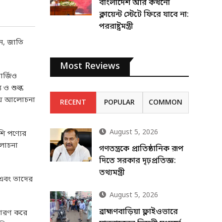
বাংলাদেশ আর কখনো
ক্লায়েন্ট স্টেটে ফিরে যাবে না:
পররাষ্ট্রমন্ত্রী
েন, জাতি
Most Reviews
ার্জিও
 ও শুল্ক
িয়ে আলোচনা
RECENT
POPULAR
COMMON
August 5, 2026
শি পণ্যের
আলোচনা
গণতন্ত্রকে প্রাতিষ্ঠানিক রূপ
দিতে সরকার দৃঢ়প্রতিজ্ঞ:
তথ্যমন্ত্রী
ে এবং তাদের
August 5, 2026
ব্রাহ্মণবাড়িয়া ফ্লাইওভারে
াধারণ করে