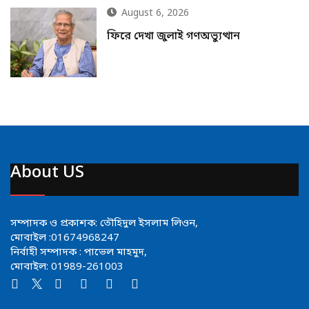
August 6, 2026
ফিরে দেখা জুলাই গণঅভ্যুত্থান
About US
সম্পাদক ও প্রকাশক: তৌহিদুল ইসলাম লিওন,
মোবাইল :01674968247
নির্বাহী সম্পাদক : পাভেল মাহমুদ,
মোবাইল: 01989-261003