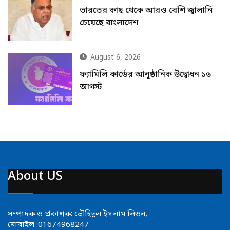
ভারতের কাছ থেকে আরও বেশি জ্বালানি
চেয়েছে বাংলাদেশ
August 6, 2026
ফ্যামিলি কার্ডের আনুষ্ঠানিক উদ্বোধন ১৬
আগস্ট
About US
সম্পাদক ও প্রকাশক: তৌহিদুল ইসলাম লিওন,
মোবাইল :01674968247