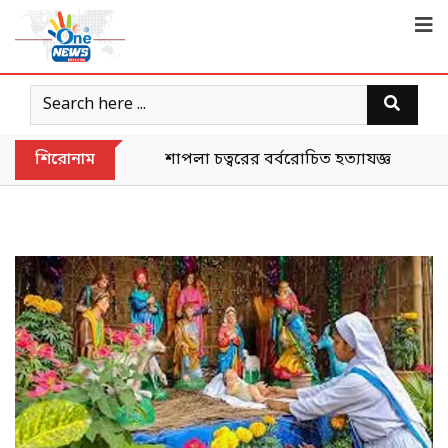
শিরোনাম
শাপলা চত্বরের বর্বরোচিত হত্যাযজ্ঞকে ‘গণহত