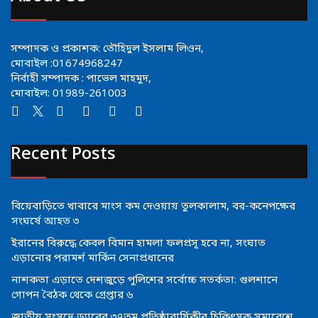
সম্পাদক ও প্রকাশক: তৌহিদুল ইসলাম লিওন,
মোবাইল :01674968247
নির্বাহী সম্পাদক : পাভেল মাহমুদ,
মোবাইল: 01989-261003
Recent Posts
বিয়েবাড়িতে খাবারে মাংস কম দেওয়ায় তুলকালাম, বর-কনেপক্ষের
সংঘর্ষে আহত ৩
ইরানের বিরুদ্ধে কেবল বিমান হামলা ফলপ্রসূ হবে না, সংঘাত
এড়ানোর পরামর্শ মার্কিন সেনাপ্রধানের
নাশকতা এড়াতে দেশজুড়ে পুলিশের সর্বোচ্চ সতর্কতা: গুলশানে
গোপন বৈঠক থেকে গ্রেপ্তার ৬
জাতীয় সংসদে ড্যাবের ৩৭তম প্রতিষ্ঠাবার্ষিকীর চিকিৎসক সমাবেশে