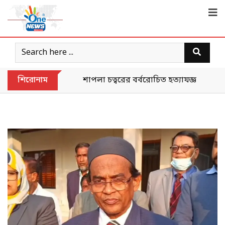
শিরোনাম
শাপলা চত্বরের বর্বরোচিত হত্যাযজ্ঞকে ‘গণহত