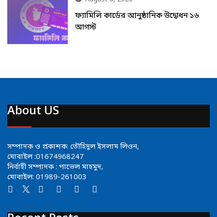
ফ্যামিলি কার্ডের আনুষ্ঠানিক উদ্বোধন ১৬
আগস্ট
About US
সম্পাদক ও প্রকাশক: তৌহিদুল ইসলাম লিওন,
মোবাইল :01674968247
নির্বাহী সম্পাদক : পাভেল মাহমুদ,
মোবাইল: 01989-261003