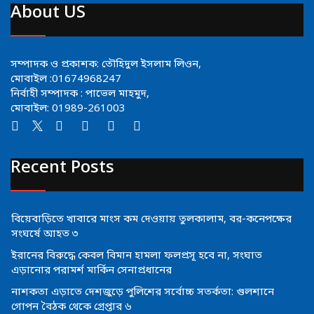
About US
সম্পাদক ও প্রকাশক: তৌহিদুল ইসলাম লিওন,
মোবাইল :01674968247
নির্বাহী সম্পাদক : পাভেল মাহমুদ,
মোবাইল: 01989-261003
Recent Posts
বিয়েবাড়িতে খাবারে মাংস কম দেওয়ায় তুলকালাম, বর-কনেপক্ষের
সংঘর্ষে আহত ৩
ইরানের বিরুদ্ধে কেবল বিমান হামলা ফলপ্রসূ হবে না, সংঘাত
এড়ানোর পরামর্শ মার্কিন সেনাপ্রধানের
নাশকতা এড়াতে দেশজুড়ে পুলিশের সর্বোচ্চ সতর্কতা: গুলশানে
গোপন বৈঠক থেকে গ্রেপ্তার ৬