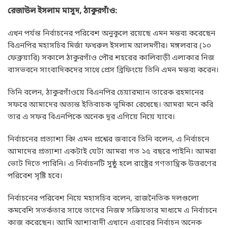
রেজাউল ইসলাম মাসুদ, ঠাকুরগাঁও:
এখন পর্যন্ত নির্বাচনের পরিবেশ অনুকূলে রয়েছে এমন মন্তব্য করেছেন
বিএনপির মহাসচিব মির্জা ফখরুল ইসলাম আলমগীর। মঙ্গলবার (১০
ফেব্রুয়ারি) সকালে ঠাকুরগাঁও পৌর শহরের কালিবাড়ী এলাকার নিজ
বাসভবনে সাংবাদিকদের সাথে প্রেস ব্রিফিংয়ে তিনি এমন মন্তব্য করেন।
তিনি বলেন, ঠাকুরগাঁওয়ে বিএনপির চেয়ারম্যান তারেক রহমানের
সফরে আমাদের অত্যন্ত ইতিবাচক ভূমিকা রেখেছে। আমরা মনে করি
তার এ সফর বিএনপিকে অনেক দূর এগিয়ে নিয়ে যাবে।
নির্বাচনের প্রত্যাশা কি! এমন প্রশ্নের জবাবে তিনি বলেন, এ নির্বাচনে
আমাদের প্রত্যাশা একটাই যেটা আমরা গত ১৫ বছরে পাইনি। আমরা
ভোট দিতে পারিনি। এ নির্বাচনটি সুষ্ঠু হলে রাষ্ট্রের গণতান্ত্রিক উত্তরণের
পরিবেশ সৃষ্টি হবে।
নির্বাচনের পরিবেশ নিয়ে মহাসচিব বলেন, রাজনৈতিক দলগুলো
কমবেশি সতর্কতার সাথে তাদের নিজস্ব সক্রিয়তার মাধ্যমে এ নির্বাচনে
কাজ করেছেন। আমি আশাবাদী এখানে এবারের নির্বাচন অনেক