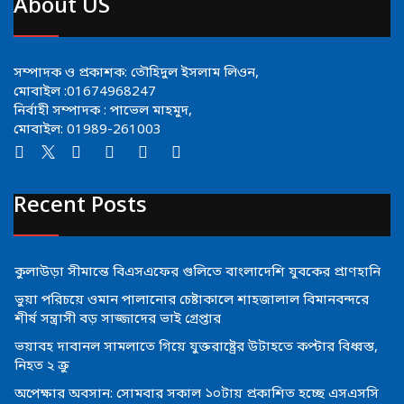
About US
সম্পাদক ও প্রকাশক: তৌহিদুল ইসলাম লিওন,
মোবাইল :01674968247
নির্বাহী সম্পাদক : পাভেল মাহমুদ,
মোবাইল: 01989-261003
Recent Posts
কুলাউড়া সীমান্তে বিএসএফের গুলিতে বাংলাদেশি যুবকের প্রাণহানি
ভুয়া পরিচয়ে ওমান পালানোর চেষ্টাকালে শাহজালাল বিমানবন্দরে
শীর্ষ সন্ত্রাসী বড় সাজ্জাদের ভাই গ্রেপ্তার
ভয়াবহ দাবানল সামলাতে গিয়ে যুক্তরাষ্ট্রের উটাহতে কপ্টার বিধ্বস্ত,
নিহত ২ ক্রু
অপেক্ষার অবসান: সোমবার সকাল ১০টায় প্রকাশিত হচ্ছে এসএসসি